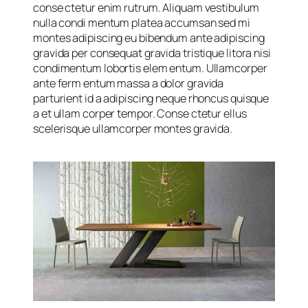
conse ctetur enim rutrum. Aliquam vestibulum
nulla condi mentum platea accumsan sed mi
montes adipiscing eu bibendum ante adipiscing
gravida per consequat gravida tristique litora nisi
condimentum lobortis elem entum. Ullamcorper
ante ferm entum massa a dolor gravida
parturient id a adipiscing neque rhoncus quisque
a et ullam corper tempor. Conse ctetur ellus
scelerisque ullamcorper montes gravida.