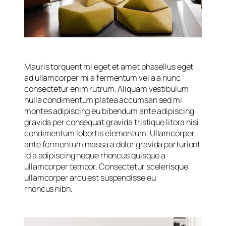
Mauris torquent mi eget et amet phasellus eget
ad ullamcorper mi a fermentum vel a a nunc
consectetur enim rutrum. Aliquam vestibulum
nulla condimentum platea accumsan sed mi
montes adipiscing eu bibendum ante adipiscing
gravida per consequat gravida tristique litora nisi
condimentum lobortis elementum. Ullamcorper
ante fermentum massa a dolor gravida parturient
id a adipiscing neque rhoncus quisque a
ullamcorper tempor. Consectetur scelerisque
ullamcorper arcu est suspendisse eu
rhoncus nibh.