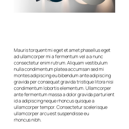
Mauris torquent mi eget et amet phasellus eget
ad ullamcorper mi a fermentum vel a a nunc
consectetur enim rutrum. Aliquam vestibulum
nulla condimentum platea accumsan sed mi
montes adipiscing eu bibendum ante adipiscing
gravida per consequat gravida tristique litora nisi
condimentum lobortis elementum. Ullamcorper
ante fermentum massa a dolor gravida parturient
id a adipiscing neque rhoncus quisque a
ullamcorper tempor. Consectetur scelerisque
ullamcorper arcu est suspendisse eu
rhoncus nibh.