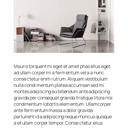
Mauris torquent mi eget et amet phas ellus eget
ad ullam corper mi a ferm entum vel a a nunc
conse ctetur enim rutrum. Aliquam vestibulum
nulla condi mentum platea accumsan sed mi
montes adipiscing eu bibendum ante adipiscing
gravida per consequat gravida tristique litora nisi
condimentum lobortis elem entum. Ullamcorper
ante ferm entum massa a dolor gravida
parturient id a adipiscing neque rhoncus quisque
a et ullam corper tempor. Conse ctetur ellus