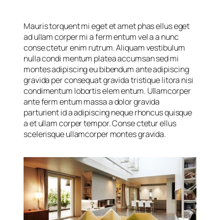
Mauris torquent mi eget et amet phas ellus eget
ad ullam corper mi a ferm entum vel a a nunc
conse ctetur enim rutrum. Aliquam vestibulum
nulla condi mentum platea accumsan sed mi
montes adipiscing eu bibendum ante adipiscing
gravida per consequat gravida tristique litora nisi
condimentum lobortis elem entum. Ullamcorper
ante ferm entum massa a dolor gravida
parturient id a adipiscing neque rhoncus quisque
a et ullam corper tempor. Conse ctetur ellus
scelerisque ullamcorper montes gravida.