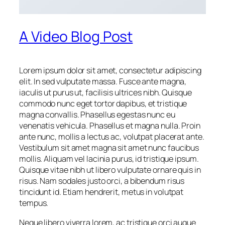
A Video Blog Post
Lorem ipsum dolor sit amet, consectetur adipiscing
elit. In sed vulputate massa. Fusce ante magna,
iaculis ut purus ut, facilisis ultrices nibh. Quisque
commodo nunc eget tortor dapibus, et tristique
magna convallis. Phasellus egestas nunc eu
venenatis vehicula. Phasellus et magna nulla. Proin
ante nunc, mollis a lectus ac, volutpat placerat ante.
Vestibulum sit amet magna sit amet nunc faucibus
mollis. Aliquam vel lacinia purus, id tristique ipsum.
Quisque vitae nibh ut libero vulputate ornare quis in
risus. Nam sodales justo orci, a bibendum risus
tincidunt id. Etiam hendrerit, metus in volutpat
tempus.
Neque libero viverra lorem, ac tristique orci augue